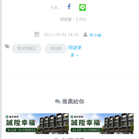
分享：
瀏覽數 : 1,501
2011-09-01 14:35
房小編
閱讀更
華友聯建設
濤花園
多＞
推薦給你