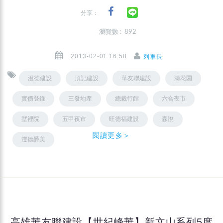
分享：
瀏覽數 : 892
2013-02-01 16:58
列車長
澄德建設
頂記建設
華友聯建設
濤花園
實價登錄
三發地產
總裁行館
六合夜市
墅裡院
五甲夜市
旺德福建設
森悅
閱讀更多＞
澄德爵美
高雄華友聯建設【世紀峰華】新文山系列5度