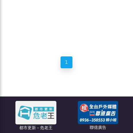
1
聯億廣告
都市更新－危老王