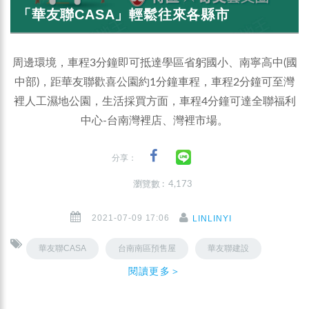
「華友聯CASA」輕鬆往來各縣市
周邊環境，車程3分鐘即可抵達學區省躬國小、南寧高中(國
中部)，距華友聯歡喜公園約1分鐘車程，車程2分鐘可至灣
裡人工濕地公園，生活採買方面，車程4分鐘可達全聯福利
中心-台南灣裡店、灣裡市場。
分享：
瀏覽數 : 4,173
2021-07-09 17:06
LINLINYI
華友聯CASA
台南南區預售屋
華友聯建設
閱讀更多＞