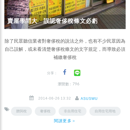
賣屋學問大 誤認奢侈稅條文必虧
除了民眾聽信業者對奢侈稅的說法之外，也有不少民眾因為
自己誤解，或未看清楚奢侈稅條文的文字規定，而導致必須
補繳奢侈稅
分享：
瀏覽數 : 796
2014-06-26 13:32
ASUSWU
贈與稅
奢侈稅
非自用住宅
自用住宅用地
閱讀更多＞