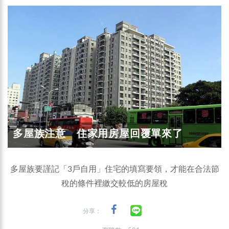
多屋族注意 住家用房屋回覆單來了
多屋族要謹記「3戶自用」住宅的填寫要領，才能在合法節
稅的條件裡繳交較低的房屋稅
分享：