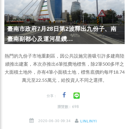
臺南市政府7月28日第2波釋出九份子、南
臺南副都心及運河星鑽...
熱門的九份子市地重劃區，因公共設施完善吸引許多建商陸
續推出建案，本次亦推出6筆抵費地標售，除2筆500多坪之
大面積土地外，亦有4筆小面積土地，標售底價約每坪18.74
萬元至22.55萬元，給投資人不同之選擇。
分享：
瀏覽數 : 698
2020-06-30 09:34
LINLINYI