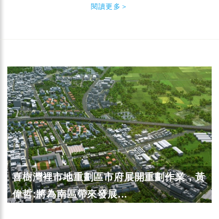
閱讀更多＞
喜樹灣裡市地重劃區市府展開重劃作業，黃
偉哲:將為南區帶來發展...