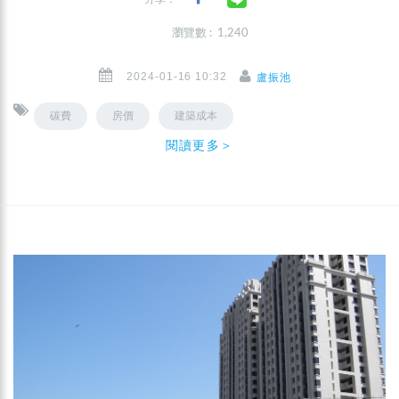
瀏覽數 : 1,240
2024-01-16 10:32
盧振池
碳費
房價
建築成本
閱讀更多＞