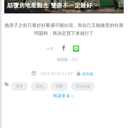
顛覆房地産觀念‭ ‬雙併不一定最好
挑房子之前只要好好看過可能出現、而自己又能接受的住屋
問題時，再決定買下來就行了
分享：
瀏覽數 : 321
2024-03-01 11:47
胡兆陽
雙併
採光
景觀
防火設備
閱讀更多＞