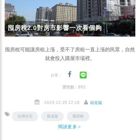
囤房稅2.0對房市影響一次看個夠
囤房稅可能讓房租上漲，受不了房租一直上漲的民眾，自然
就會投入購屋市場裡。
分享：
瀏覽數 : 892
2023-12-29 22:18
胡兆陽
自用住宅
新成屋
囤房稅
閱讀更多＞