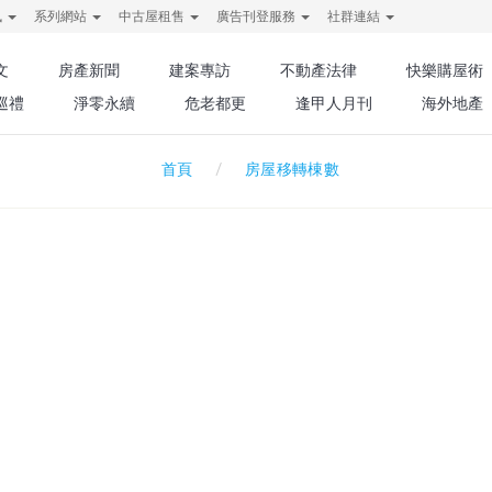
訊
系列網站
中古屋租售
廣告刊登服務
社群連結
文
房產新聞
建案專訪
不動產法律
快樂購屋術
巡禮
淨零永續
危老都更
逢甲人月刊
海外地產
房屋移轉棟數
首頁