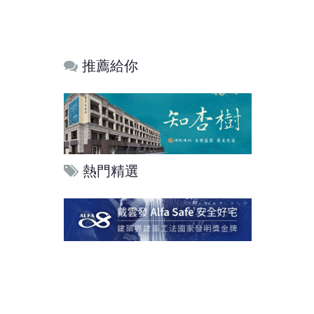
推薦給你
熱門精選