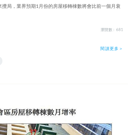
來攪局，業界預期1月份的房屋移轉棟數將會比前一個月衰
瀏覽數 : 681
閱讀更多＞